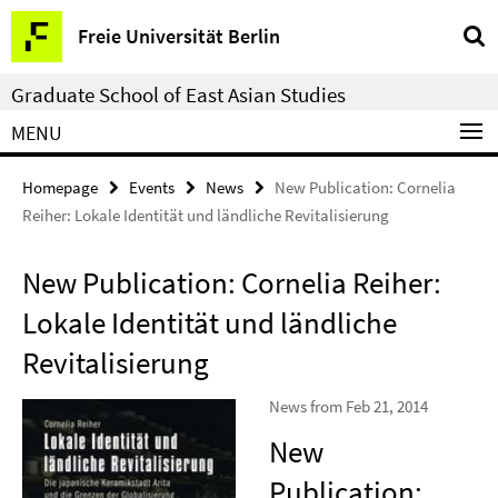
Springe
Service
Freie Universität Berlin
direkt
Navigation
zu
Graduate School of East Asian Studies
Inhalt
MENU
Homepage
Events
News
New Publication: Cornelia
Reiher: Lokale Identität und ländliche Revitalisierung
New Publication: Cornelia Reiher:
Lokale Identität und ländliche
Revitalisierung
News from Feb 21, 2014
New
Publication: