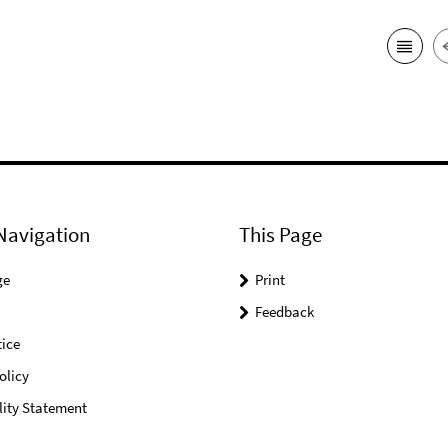
Navigation
This Page
ge
Print
Feedback
ice
olicy
lity Statement