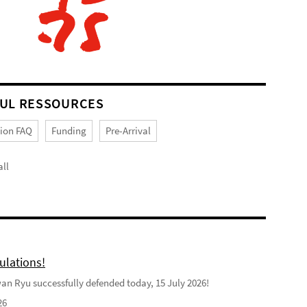
UL RESSOURCES
tion FAQ
Funding
Pre-Arrival
ll
ulations!
n Ryu successfully defended today, 15 July 2026!
26