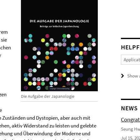
hrem
 sie
HELPF
ischen
r
Applica
Show a
zen
Die Aufgabe der Japanologie
NEWS
e
n Zuständen und Dystopien, aber auch mit
Congrat
en, aktiv Widerstand zu leisten und gelebte
Seung Hwa
tstehung und Überwindung der Moderne und
Jul 15, 20