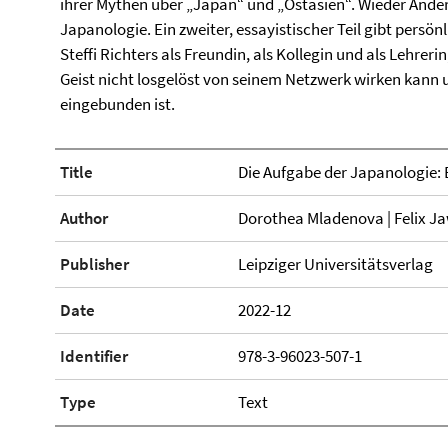
ihrer Mythen über „Japan“ und „Ostasien“. Wieder Ander
Japanologie. Ein zweiter, essayistischer Teil gibt persön
Steffi Richters als Freundin, als Kollegin und als Lehrer
Geist nicht losgelöst von seinem Netzwerk wirken kann u
eingebunden ist.
Title
Die Aufgabe der Japanologie: 
Author
Dorothea Mladenova | Felix Ja
Publisher
Leipziger Universitätsverlag
Date
2022-12
Identifier
978-3-96023-507-1
Type
Text