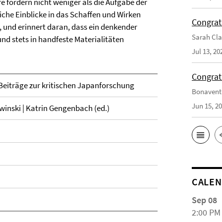
e fordern nicht weniger als die Aufgabe der
liche Einblicke in das Schaffen und Wirken
Congrat
in, und erinnert daran, dass ein denkender
Sarah Cla
nd stets in handfeste Materialitäten
Jul 13, 20
Congrat
Beiträge zur kritischen Japanforschung
Bonaventu
Jun 15, 2
winski | Katrin Gengenbach (ed.)
CALE
Sep 08
2:00 PM