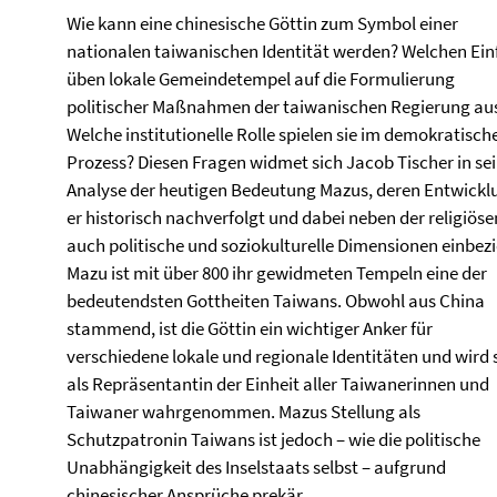
Wie kann eine chinesische Göttin zum Symbol einer
nationalen taiwanischen Identität werden? Welchen Ein
üben lokale Gemeindetempel auf die Formulierung
politischer Maßnahmen der taiwanischen Regierung au
Welche institutionelle Rolle spielen sie im demokratisch
Prozess? Diesen Fragen widmet sich Jacob Tischer in se
Analyse der heutigen Bedeutung Mazus, deren Entwickl
er historisch nachverfolgt und dabei neben der religiöse
auch politische und soziokulturelle Dimensionen einbezi
Mazu ist mit über 800 ihr gewidmeten Tempeln eine der
bedeutendsten Gottheiten Taiwans. Obwohl aus China
stammend, ist die Göttin ein wichtiger Anker für
verschiedene lokale und regionale Identitäten und wird
als Repräsentantin der Einheit aller Taiwanerinnen und
Taiwaner wahrgenommen. Mazus Stellung als
Schutzpatronin Taiwans ist jedoch – wie die politische
Unabhängigkeit des Inselstaats selbst – aufgrund
chinesischer Ansprüche prekär.