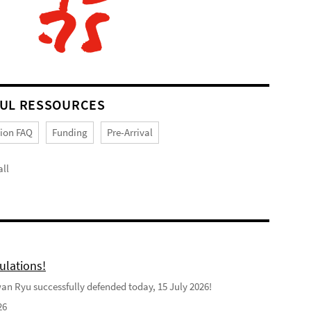
UL RESSOURCES
tion FAQ
Funding
Pre-Arrival
ll
ulations!
n Ryu successfully defended today, 15 July 2026!
26