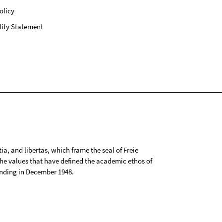
olicy
lity Statement
tia, and libertas, which frame the seal of Freie
 the values that have defined the academic ethos of
ounding in December 1948.