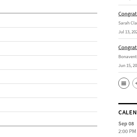
Congrat
Sarah Cla
Jul 13, 20
Congrat
Bonaventu
Jun 15, 2
CALE
Sep 08
2:00 PM