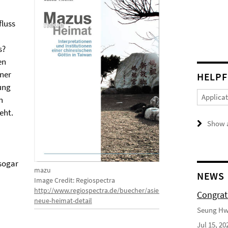
fluss
s?
en
iner
HELPF
ung
Applica
n
eht.
Show a
 sogar
mazu
NEWS
Image Credit: Regiospectra
http://www.regiospectra.de/buecher/asien/ostasien/mazus-
Congrat
neue-heimat-detail
Seung Hwa
Jul 15, 20