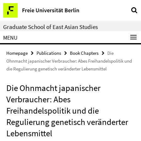
Springe
Service
Freie Universität Berlin
direkt
Navigation
zu
Graduate School of East Asian Studies
Inhalt
MENU
Homepage
Publications
Book Chapters
Die
Ohnmacht japanischer Verbraucher: Abes Freihandelspolitik und
die Regulierung genetisch veränderter Lebensmittel
Die Ohnmacht japanischer
Verbraucher: Abes
Freihandelspolitik und die
Regulierung genetisch veränderter
Lebensmittel